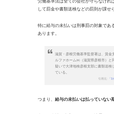
労働基準法は全ての会社が守らなけれ
して罰金や書類送検などの罰則が課せ
特に
給与の未払いは刑事罰の対象
であ
あります。
滋賀・彦根労働基準監督署は、賃金
ルファホーム㈱（滋賀県彦根市）と
疑いで大津地検彦根支部に書類送検し
ている。
引用元:
「3
つまり、
給与の未払いは払っていない