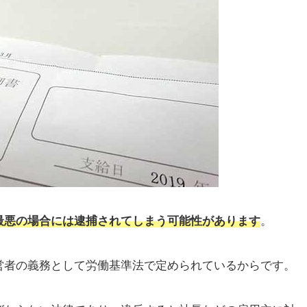
業員に状況を説明して理解を求めよう
立替払制度を利用する
って勝手に減額をするのは厳禁
いる！必ず守らなければならない5原則とは？
支給は許されない
働者本人に直接支払う義務がある
ないので分割払いや天引きは認められない
ヶ月に1回などの支払いはご法度
いけない
最悪の場合には逮捕されてしまう可能性があります
。
営者の義務として労働基準法で定められているからです。