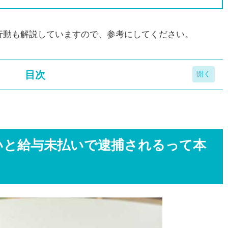
行動も解説していますので、参考にしてください。
目次
払いで逮捕されるって本当？
悪影響が出る
いと給与未払いで逮捕されるって本
金を従業員全員に支払う必要がある
失ってしまう
法！役員報酬を減額して支払いに充てよう
借り入れするのもひとつの手段
を待ってもらう