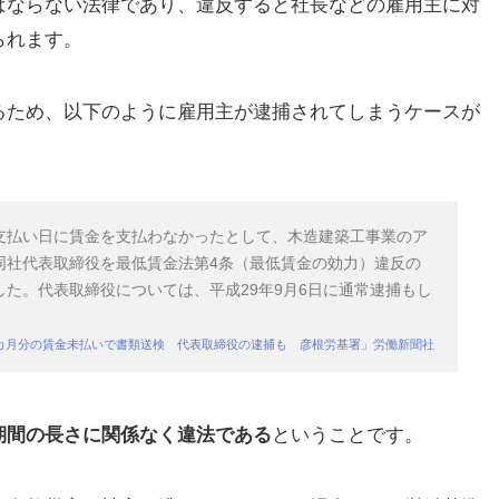
ばならない法律であり、違反すると社長などの雇用主に対
られます。
るため、以下のように雇用主が逮捕されてしまうケースが
支払い日に賃金を支払わなかったとして、木造建築工事業のア
同社代表取締役を最低賃金法第4条（最低賃金の効力）違反の
た。代表取締役については、平成29年9月6日に通常逮捕もし
カ月分の賃金未払いで書類送検 代表取締役の逮捕も 彦根労基署」労働新聞社
期間の長さに関係なく違法
である
ということです。