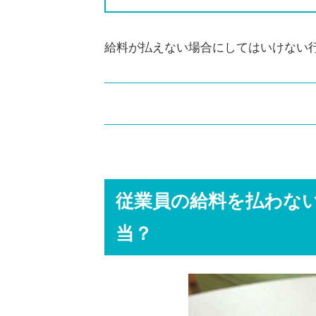
給料が払えない場合にしてはいけない
従業員の給料を払わないと給与未
従業員に不信感を抱かれて業務に
従業員の給料を払わな
給料の支払いに遅れると遅延損害
訴訟を起こされると社会的信用を
当？
従業員の給料が払えない時の対処
ビジネスローンで必要な金額だけ
取引先に期限の交渉をして支払い